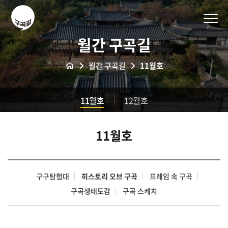
월간 구곡길
월간 구곡길
11월호
11월호
12월호
11월호
구구탐험대
히스토리 오브 구곡
프레임 속 구곡
구곡생태도감
구곡 스케치